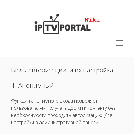
IPTVPORTAL
Wiki
открыть
меню
открыть
Руководства
меню
Виды авторизации, и их настройка.
открыть
Юридическая документация
меню
открыть
Поддерживаемые устройства
Анонимный
меню
меню
Решения
открыть
Функция анонимного входа позволяет
Установка приложения на Samsung Orsay (2012-2015 годов
выпуска)
пользователям получать доступ к контенту без
необходимости проходить авторизацию. Для
Администрирование видеокамер
настройки в административной панели:
Кластеризация стримеров для групп абонентов