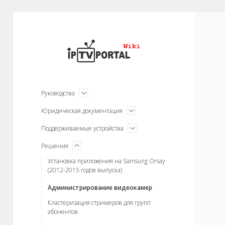
IPTVPORTAL
Wiki
открыть
Руководства
меню
открыть
Юридическая документация
меню
открыть
Поддерживаемые устройства
меню
меню
Решения
открыть
Установка приложения на Samsung Orsay
(2012-2015 годов выпуска)
Администрирование видеокамер
Кластеризация стримеров для групп
абонентов