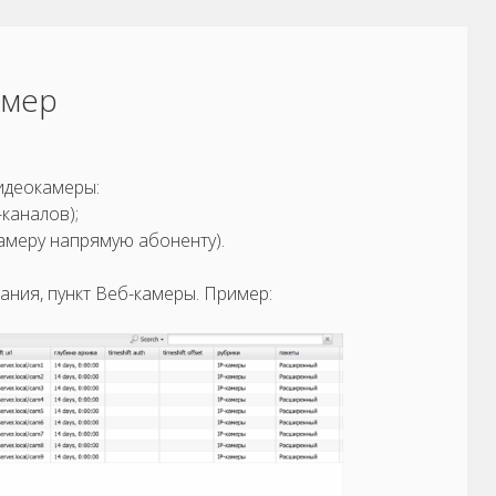
амер
идеокамеры:
каналов);
амеру напрямую абоненту).
ния, пункт Веб-камеры. Пример: