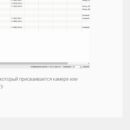
 который присваивается камере или
у.
Прокр
к