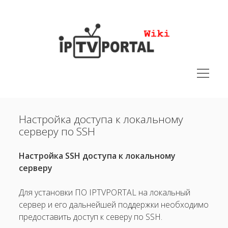
IPTVPORTAL
Wiki
открыть
меню
открыть
Руководства
меню
Настройка доступа к локальному
открыть
Юридическая документация
меню
серверу по SSH
открыть
Поддерживаемые устройства
меню
открыть
Настройка SSH доступа к локальному
Решения
меню
меню
серверу
Полезная информация
открыть
Настройка доступа к локальному серверу по SSH
Для установки ПО IPTVPORTAL на локальный
сервер и его дальнейшей поддержки необходимо
Рекомендуемый формат контента.
предоставить доступ к северу по SSH.
Отличие PLATFORM CLOUD от PLATFORM LOCAL