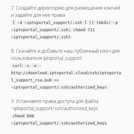
7. Создайте директорию для размещения ключей
и задайте для неё права:
[ -d ~iptvportal_support/.ssh ] || (mkdir -p
~iptvportal_support/.ssh; chmod 711
~iptvportal_support/.ssh)
8. Скачайте и добавьте наш публичный ключ для
пользователя iptvportal_support:
curl -s -o -
http://download.iptvportal.cloud/ssh/iptvporta
l_support_rsa.pub >>
~iptvportal_support/.ssh/authorized_keys
9. Установите права доступа для файла
~iptvportal_support/.ssh/authorized_keys:
chmod 600
~iptvportal_support/.ssh/authorized_keys