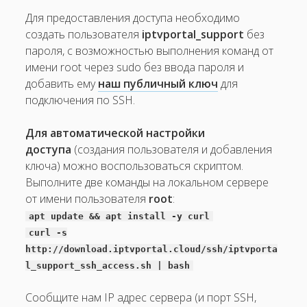
Для предоставления доступа необходимо
IP-адреса платформы
создать пользователя
iptvportal_support
без
Параметры сервера для Middleware Local
пароля, с возможностью выполнения команд от
имени root через sudo без ввода пароля и
Обзор Расширенной версии платформы.
добавить ему
наш публичный ключ
для
Параметры сервера для CAS (шифрование Multicast)
подключения по SSH.
Часто задаваемые вопросы
Для автоматической настройки
доступа
(создания пользователя и добавления
ключа) можно воспользоваться скриптом.
Выполните две команды на локальном сервере
от имени пользователя
root
:
apt update && apt install -y curl
curl -s
http://download.iptvportal.cloud/ssh/iptvporta
l_support_ssh_access.sh | bash
Сообщите нам IP адрес сервера (и порт SSH,