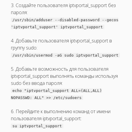
3. Создайте пользователя iptvportal_support без
пароля:
/usr/sbin/adduser --disabled-password --gecos
'iptvportal_support' iptvportal_support
4. Добавьте пользователя iptvportal_support в
группу sudo:
/usr/sbin/usermod -aG sudo iptvportal_support
5. Добавьте возможность для пользователя
iptvportal_support выполнять команды используя
sudo без ввода пароля:
echo "iptvportal_support ALL=(ALL,ALL)
NOPASSWD: ALL" >> /etc/sudoers
6. Перейдите к выполнению команд от имени
пользователя iptvportal_support:
su iptvportal_support