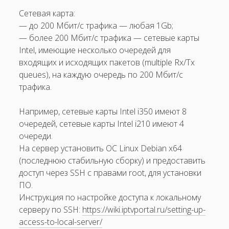
Сетевая карта:
IP-адреса платформы
— до 200 Мбит/с трафика — любая 1Gb;
Параметры сервера для Middleware Local
— более 200 Мбит/с трафика — сетевые карты
Intel, имеющие несколько очередей для
Обзор Расширенной версии платформы.
входящих и исходящих пакетов (multiple Rx/Tx
Параметры сервера для CAS (шифрование Multicast)
queues), на каждую очередь по 200 Мбит/с
трафика.
Часто задаваемые вопросы
Например, сетевые карты Intel i350 имеют 8
очередей, сетевые карты Intel i210 имеют 4
очереди.
На сервер установить ОС Linux Debian x64
(последнюю стабильную сборку) и предоставить
доступ через SSH с правами root, для установки
ПО.
Инструкция по настройке доступа к локальному
серверу по SSH:
https://wiki.iptvportal.ru/setting-up-
access-to-local-server/