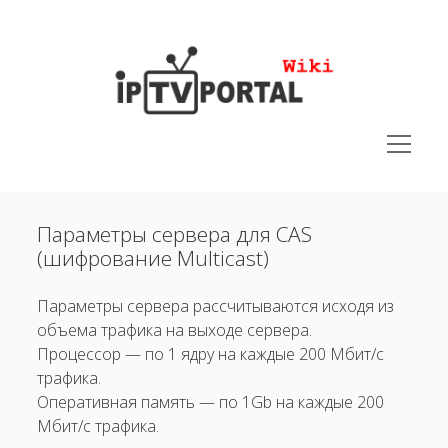
IPTVPORTAL
Wiki
открыть
меню
открыть
Руководства
меню
Параметры сервера для CAS
открыть
Юридическая документация
меню
(шифрование Multicast)
открыть
Поддерживаемые устройства
меню
открыть
Параметры сервера рассчитываются исходя из
Решения
меню
меню
объема трафика на выходе сервера.
Полезная информация
открыть
Процессор — по 1 ядру на каждые 200 Мбит/с
Настройка доступа к локальному серверу по SSH
трафика.
Оперативная память — по 1Gb на каждые 200
Рекомендуемый формат контента.
Мбит/с трафика.
Отличие PLATFORM CLOUD от PLATFORM LOCAL