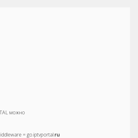
RTAL можно
dleware = go.iptvportal.
ru