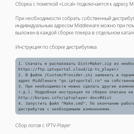
Сборка с пометкой «Local» подключается к адресу Midd
При необходимости собрать собственный дистрибут
индивидуальным адресом Middleware можно при по
выложен в каждой сборке плеера в отдельном катал
Инструкция по сборке дистрибутива:
https://ftp.iptvportal.cloud/ip-tv_player/
2. В файле /Custom/Provider.ini заменить в парам
адрес Middleware "go.iptvportal.ru" на собственны
3. При необходимости можно сделать другие измене
http://borpas.info/iptvplayer-docs#dist
4. Запустить файл "Make.cmd". По окончанию работы
дистрибутив с необходимыми изменениями.
Сбор логов с IPTV-Player: