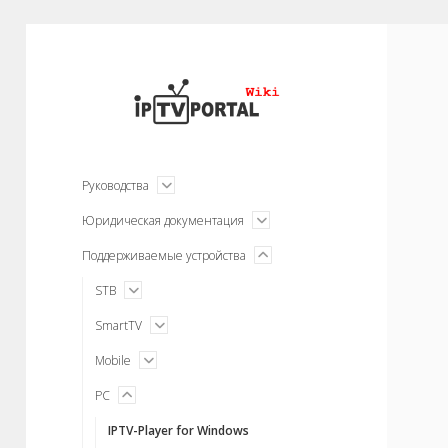
IPTVPORTAL
Wiki
открыть
Руководства
меню
открыть
Юридическая документация
меню
меню
Поддерживаемые устройства
открыть
открыть
STB
меню
открыть
SmartTV
меню
открыть
Mobile
меню
меню
PC
открыть
IPTV-Player for Windows