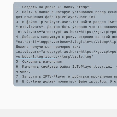
1. Создать на диске C: папку "temp".

2. Найти в папке в которую установлен плеер ссыл
для изменения файл IpTvPlayer.User.ini

3. В файле IpTvPlayer.User.ini найти раздел [Sett
"initvlcvars". Должно быть указано что-то похожее
initvlcvars="arescrypt-authuri=
https://go.iptvpo
4. Добавить следующую строку, отделив запятой вно
"extraintf=logger,verbose=3,logfile=c:\\temp\\ipt
Должно получиться примерно так:

initvlcvars="arescrypt-authuri=
https://go.iptvpo
verbose=3,logfile=c
:\\temp\\iptv.log"

5. Сохранить изменения.

6. Изменить свойства файла IpTvPlayer.User.ini, с
чтения.

7. Запустить IPTV-Player и добиться проявления п
8. В C:\temp должен появиться файл iptv.log. Это