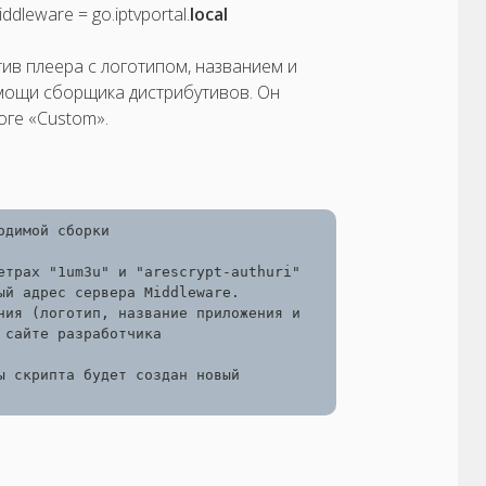
leware = go.iptvportal.
local
ив плеера с логотипом, названием и
мощи сборщика дистрибутивов. Он
оге «Custom».
1. Скачать и распаковать DistrMaker.zip из необходимой сборки 
етрах "1um3u" и "arescrypt-authuri" 
й адрес сервера Middleware.

ния (логотип, название приложения и 
т.д.). Подробная инструкция по сборке описана на сайте разработчика 
 скрипта будет создан новый 