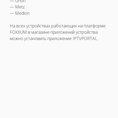
— Orion
— Metz
Платформа FOXXUM
— Medion
открыть
Mobile
меню
На всех устройствах работающих на платформе
открыть
PC
меню
FOXXUM в магазине приложений устройства
открыть
Решения
можно установить приложение IPTVPORTAL.
меню
открыть
Полезная информация
меню
Часто задаваемые вопросы