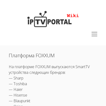
IPTVPORTAL
Wiki
открыть
меню
открыть
Руководства
меню
Платформа FOXXUM
открыть
Юридическая документация
меню
меню
Поддерживаемые устройства
открыть
На платформе FOXXUM выпускаются SmartTV
открыть
устройства следующих брендов:
STB
меню
меню
— Sharp
SmartTV
открыть
— Toshiba
Платформа Android TV
— Haier
— Hisense
Samsung
— Blaupunkt
LG