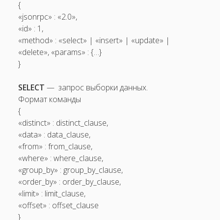
{
«jsonrpc» : «2.0»,
«id» : 1,
«method» : «select» | «insert» | «update» |
«delete», «params» : {…}
}
SELECT
— ­ запрос выборки данных.
Формат команды
{
«distinct» : distinct_clause,
«data» : data_clause,
«from» : from_clause,
«where» : where_clause,
«group_by» : group_by_clause,
«order_by» : order_by_clause,
«limit» : limit_clause,
«offset» : offset_clause
}