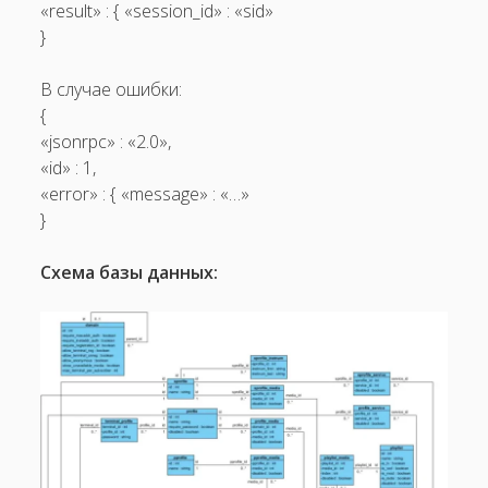
«result» : { «session_id» : «sid»
}
В случае ошибки:
{
«jsonrpc» : «2.0»,
«id» : 1,
«error» : { «message» : «…»
}
Схема базы данных: