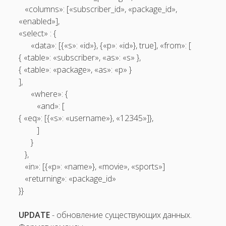
«columns»: [«subscriber_id», «package_id»,
«enabled»],
«select» : {
«data»: [{«s»: «id»}, {«p»: «id»}, true], «from»: [
{ «table»: «subscriber», «as»: «s» },
{ «table»: «package», «as»: «p» }
],
«where»: {
«and»: [
{ «eq»: [{«s»: «username»}, «12345»]},
]
}
},
«in»: [{«p»: «name»}, «movie», «sports»]
«returning»: «package_id»
}}
UPDATE
-­ обновление существующих данных.