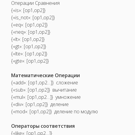
Операции Сравнения
{«is»: [op1,op2]}
{«is_not»: [op1,op2]}
{«eq»: [op1,op2]}
{«neq»: [op1,op2]}
{«lt»: [op1,op2]}
{«gt»: [op1,op2]}
{«lte»: [op1,op2]}
{«gte»: [op1,op2]}
Математические Операции
{«add»: [op1,op2…]} ­ сложение
{«sub»: [op1,op2]} ­ вычитание
{«mul»: [op1,op2…]} ­ умножение
{«div»: [op1,op2]} ­ деление
{«mod»: [op1,op2]} ­ деление по модулю
Операторы соответствия
{«like»: [op1,op2…]}