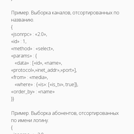
Пример. Выборка каналов, отсортированных по
названию.
{
«jsonrpc» : «2.0»,
«id» : 1,
«method» : «select»,
«params» : {
«data» : [«id», «name»,
«protocol»,»inet_addr»,»port»],
«from» : «media»,
«where» : {«is»: [«is_tv», true]},
«order_by» : «name»
}}
Пример. Выборка абонентов, отсортированных
по имени логину.
{