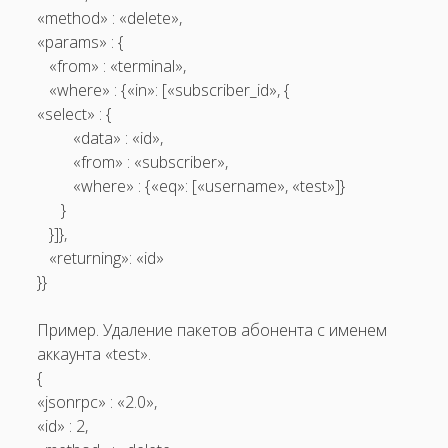
«method» : «delete»,
«params» : {
«from» : «terminal»,
«where» : {«in»: [«subscriber_id», {
«select» : {
«data» : «id»,
«from» : «subscriber»,
«where» : {«eq»: [«username», «test»]}
}
}]},
«returning»: «id»
}}
Пример. Удаление пакетов абонента с именем
аккаунта «test».
{
«jsonrpc» : «2.0»,
«id» : 2,