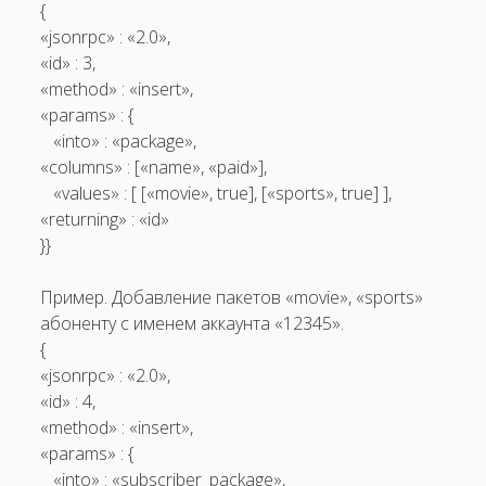
{
«jsonrpc» : «2.0»,
«id» : 3,
«method» : «insert»,
«params» : {
«into» : «package»,
«columns» : [«name», «paid»],
«values» : [ [«movie», true], [«sports», true] ],
«returning» : «id»
}}
Пример. Добавление пакетов «movie», «sports»
абоненту c именем аккаунта «12345».
{
«jsonrpc» : «2.0»,
«id» : 4,
«method» : «insert»,
«params» : {
«into» : «subscriber_package»,