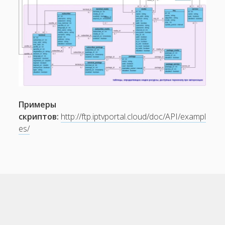
Примеры
скриптов:
http://ftp.iptvportal.cloud/doc/API/exampl
es/
Прокр
к
верху