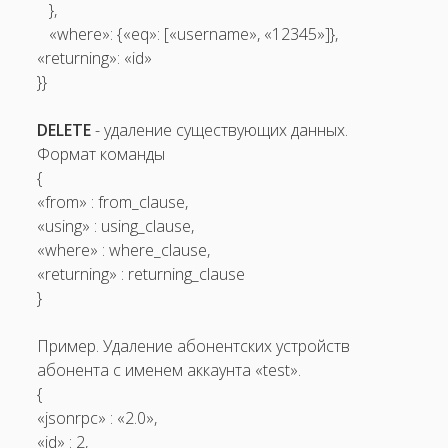
},
«where»: {«eq»: [«username», «12345»]},
«returning»: «id»
}}
DELETE
-­ удаление существующих данных.
Формат команды
{
«from» : from_clause,
«using» : using_clause,
«where» : where_clause,
«returning» : returning_clause
}
Пример. Удаление абонентских устройств
абонента с именем аккаунта «test».
{
«jsonrpc» : «2.0»,
«id» : 2,