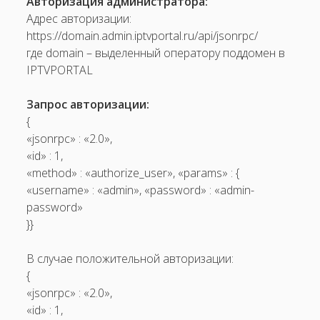
Авторизация администратора:
Адрес авторизации:
https://domain.admin.iptvportal.ru/api/jsonrpc/
где domain – выделенный оператору поддомен в
IPTVPORTAL
Запрос авторизации:
{
«jsonrpc» : «2.0»,
«id» : 1,
«method» : «authorize_user», «params» : {
«username» : «admin», «password» : «admin­
password»
}}
В случае положительной авторизации:
{
«jsonrpc» : «2.0»,
«id» : 1,