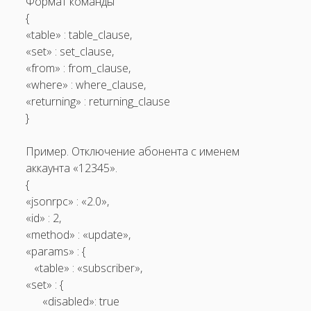
Формат команды
{
«table» : table_clause,
«set» : set_clause,
«from» : from_clause,
«where» : where_clause,
«returning» : returning_clause
}
Пример. Отключение абонента c именем
аккаунта «12345».
{
«jsonrpc» : «2.0»,
«id» : 2,
«method» : «update»,
«params» : {
«table» : «subscriber»,
«set» : {
«disabled»: true