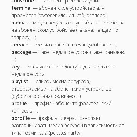
subscriber
— абонент iptv­телевидения
меню
terminal
— абонентское устройство для
открыть
Полезная информация
меню
просмотра iptv­телевидения (стб, pc­плеер)
Часто задаваемые вопросы
media
— медиа ресурс, доступный для просмотра
на абонентском устройстве (тв­канал, видео по
запросу, …)
service
— медиа сервис (timeshift,youtube,ivi,…)
package
— пакет медиа ресурсов (пакет каналов,
…)
key
— ключ условного доступа для закрытого
медиа ресурса
playlist
— список медиа ресурсов,
отображаемый на абонентском устройстве
(рубрикатор каналов, видео …)
profile
— профиль абонента (родительский
контроль, …)
pprofile
— профиль плеера, позволяет
разграничивать медиа ресурсы в зависимости от
типа терминала (pc,stb,smarttv)