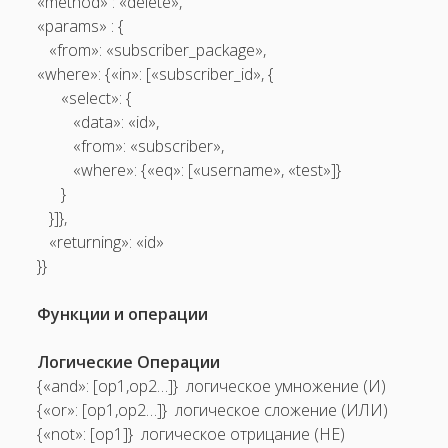
«method» : «delete»,
«params» : {
«from»: «subscriber_package»,
«where»: {«in»: [«subscriber_id», {
«select»: {
«data»: «id»,
«from»: «subscriber»,
«where»: {«eq»: [«username», «test»]}
}
}]},
«returning»: «id»
}}
Функции и операции
Логические Операции
{«and»: [op1,op2…]} ­ логическое умножение (И)
{«or»: [op1,op2…]} ­ логическое сложение (ИЛИ)
{«not»: [op1]} ­ логическое отрицание (НЕ)