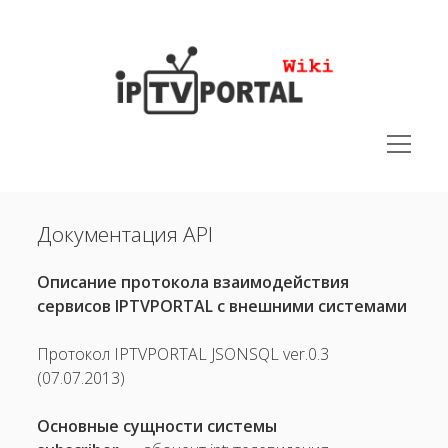
IPTVPORTAL
Wiki
открыть
меню
меню
Руководства
открыть
Документация API
Быстрый старт(для администраторов)
Руководство администратора IPTVPORTAL PLATFORM
Описание протокола взаимодействия
сервисов IPTVPORTAL с внешними системами
Видеообзор User Manual
Документация API
Протокол IPTVPORTAL JSON­SQL ver.0.3
открыть
Юридическая документация
(07.07.2013)
меню
открыть
Поддерживаемые устройства
Основные сущности системы
меню
открыть
Решения