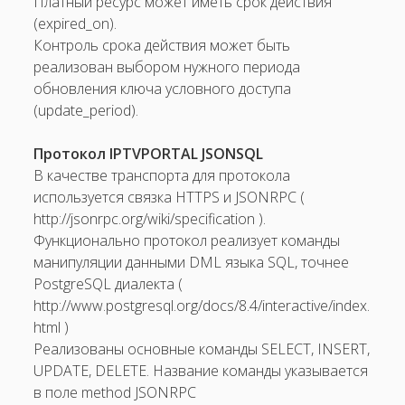
Платный ресурс может иметь срок действия
(expired_on).
Контроль срока действия может быть
реализован выбором нужного периода
обновления ключа условного доступа
(update_period).
Протокол IPTVPORTAL JSON­SQL
В качестве транспорта для протокола
используется связка HTTPS и JSON­RPC (
http://json­rpc.org/wiki/specification ).
Функционально протокол реализует команды
манипуляции данными DML языка SQL, точнее
PostgreSQL диалекта (
http://www.postgresql.org/docs/8.4/interactive/index.
html )
Реализованы основные команды SELECT, INSERT,
UPDATE, DELETE. Название команды указывается
в поле method JSON­RPC