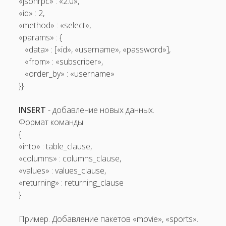
«jsonrpc» : «2.0»,
«id» : 2,
«method» : «select»,
«params» : {
«data» : [«id», «username», «password»],
«from» : «subscriber»,
«order_by» : «username»
}}
INSERT
-­ добавление новых данных.
Формат команды
{
«into» : table_clause,
«columns» : columns_clause,
«values» : values_clause,
«returning» : returning_clause
}
Пример. Добавление пакетов «movie», «sports».