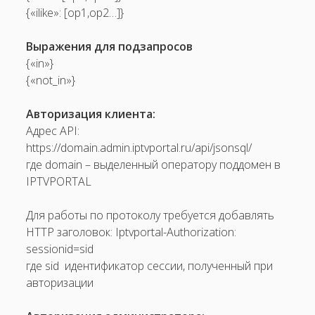
{«ilike»: [op1,op2…]}
Выражения для подзапросов
{«in»}
{«not_in»}
Авторизация клиента:
Адрес API:
https://domain.admin.iptvportal.ru/api/jsonsql/
где domain – выделенный оператору поддомен в
IPTVPORTAL
Для работы по протоколу требуется добавлять
HTTP ­заголовок: Iptvportal­-Authorization:
sessionid=sid
где sid ­ идентификатор сессии, полученный при
авторизации