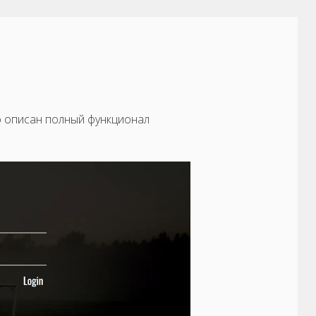
о описан полный функционал