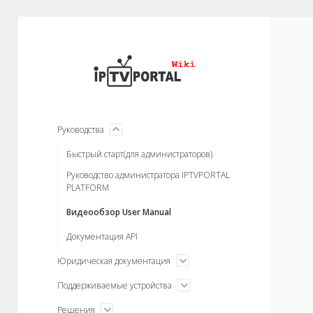
IPTVPORTAL
Wiki
меню
Руководства
открыть
Быстрый старт(для администраторов)
Руководство администратора IPTVPORTAL
PLATFORM
Видеообзор User Manual
Документация API
открыть
Юридическая документация
меню
открыть
Поддерживаемые устройства
меню
открыть
Решения