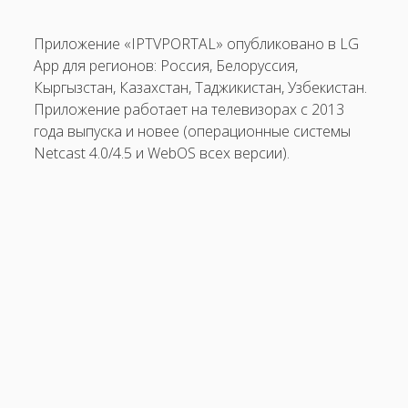
Платформа FOXXUM
Приложение «IPTVPORTAL» опубликовано в LG
открыть
Mobile
App для регионов: Россия, Белоруссия,
меню
Кыргызстан, Казахстан, Таджикистан, Узбекистан.
открыть
PC
меню
Приложение работает на телевизорах с 2013
открыть
Решения
года выпуска и новее (операционные системы
меню
Netcast 4.0/4.5 и WebOS всех версии).
открыть
Полезная информация
меню
Часто задаваемые вопросы