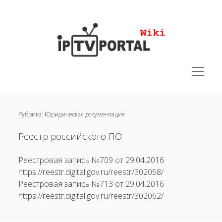
IPTVPORTAL
Wiki
открыть
меню
открыть
Руководства
меню
Рубрика:
Юридическая документация
открыть
Юридическая документация
меню
открыть
Поддерживаемые устройства
Реестр российского ПО
меню
открыть
Решения
меню
Реестровая запись №709 от 29.04.2016
открыть
Полезная информация
https://reestr.digital.gov.ru/reestr/302058/
меню
Реестровая запись №713 от 29.04.2016
Часто задаваемые вопросы
https://reestr.digital.gov.ru/reestr/302062/