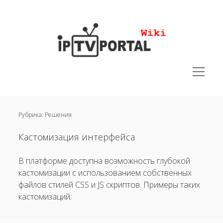
IPTVPORTAL
Wiki
открыть
меню
открыть
Руководства
меню
Рубрика:
Решения
открыть
Юридическая документация
меню
открыть
Поддерживаемые устройства
Кастомизация интерфейса
меню
открыть
Решения
меню
В платформе доступна возможность глубокой
открыть
Полезная информация
кастомизации с использованием собственных
меню
файлов стилей CSS и JS скриптов. Примеры таких
Часто задаваемые вопросы
кастомизаций: